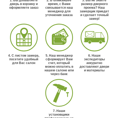
1. Вы добавляете
2. В ближайшее
3. Вы не знаете
дверь в корзину и
время, с Вами
размер дверного
оформляете заказ
связывается наш
проема? Наш
менеджер для
замерщик приедет
уточнения заказа
и сделает точный
замер!
4. С листом замера,
5. Наш менеджер
6. Наши
посетите удобный
сформирует Вам
экспедиторы
для Вас салон
счет, который
аккуратно
можно оплатить в
доставляют двери
нашем салоне или
и материалы
через банк
7. Наши
установщики