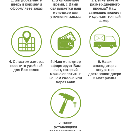
1. Вы добавляете
2. В ближайшее
3. Вы не знаете
дверь в корзину и
время, с Вами
размер дверного
оформляете заказ
связывается наш
проема? Наш
менеджер для
замерщик приедет
уточнения заказа
и сделает точный
замер!
4. С листом замера,
5. Наш менеджер
6. Наши
посетите удобный
сформирует Вам
экспедиторы
для Вас салон
счет, который
аккуратно
можно оплатить в
доставляют двери
нашем салоне или
и материалы
через банк
7. Наши
установщики