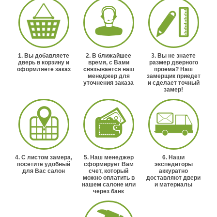
1. Вы добавляете
2. В ближайшее
3. Вы не знаете
дверь в корзину и
время, с Вами
размер дверного
оформляете заказ
связывается наш
проема? Наш
менеджер для
замерщик приедет
уточнения заказа
и сделает точный
замер!
4. С листом замера,
5. Наш менеджер
6. Наши
посетите удобный
сформирует Вам
экспедиторы
для Вас салон
счет, который
аккуратно
можно оплатить в
доставляют двери
нашем салоне или
и материалы
через банк