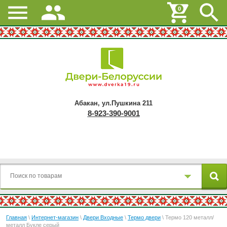
0
Абакан, ул.Пушкина 211
8-923-390-9001
Главная
\
Интернет-магазин
\
Двери Входные
\
Термо двери
\ Термо 120 металл/
металл Букле серый