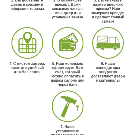
1. Вы добавляете
2. В ближайшее
3. Вы не знаете
дверь в корзину и
время, с Вами
размер дверного
оформляете заказ
связывается наш
проема? Наш
менеджер для
замерщик приедет
уточнения заказа
и сделает точный
замер!
4. С листом замера,
5. Наш менеджер
6. Наши
посетите удобный
сформирует Вам
экспедиторы
для Вас салон
счет, который
аккуратно
можно оплатить в
доставляют двери
нашем салоне или
и материалы
через банк
7. Наши
установщики