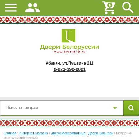
0
Абакан, ул.Пушкина 211
8-923-390-9001
Главная
\
Интернет-магазин
\
Двери Межкомнатные
\
Двери Экошпон
\ Модерн-4
Эко Дуб европейский