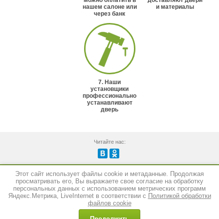
можно оплатить в
доставляют двери
нашем салоне или
и материалы
через банк
7. Наши
установщики
профессионально
устанавливают
дверь
Читайте нас:
Этот сайт использует файлы cookie и метаданные. Продолжая
Создание сайта:
megagroup.ru
просматривать его, Вы выражаете свое согласие на обработку
персональных данных с использованием метрических программ
Яндекс.Метрика, LiveInternet в соответствии с
Политикой обработки
Copyright © 2014 - 2026
Двери-Белоруссии
файлов cookie
Политика конфиденциальности
Продолжить