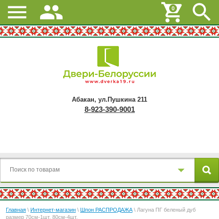
0
Абакан, ул.Пушкина 211
8-923-390-9001
Главная
\
Интернет-магазин
\
Шпон РАСПРОДАЖА
\ Лагуна ПГ беленый дуб
размер 70см-1шт. 80см-4шт.