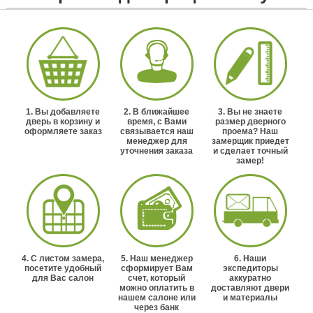
1. Вы добавляете
2. В ближайшее
3. Вы не знаете
дверь в корзину и
время, с Вами
размер дверного
оформляете заказ
связывается наш
проема? Наш
менеджер для
замерщик приедет
уточнения заказа
и сделает точный
замер!
4. С листом замера,
5. Наш менеджер
6. Наши
посетите удобный
сформирует Вам
экспедиторы
для Вас салон
счет, который
аккуратно
можно оплатить в
доставляют двери
нашем салоне или
и материалы
через банк