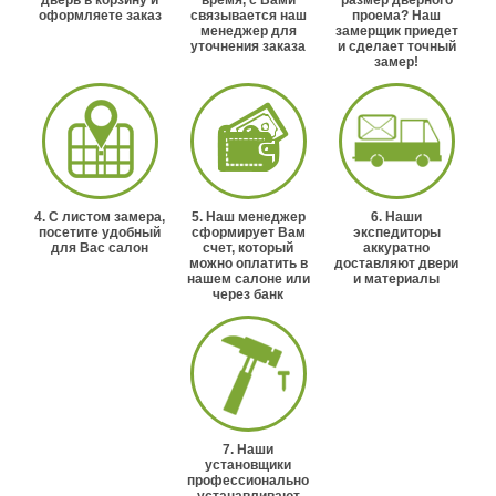
дверь в корзину и
время, с Вами
размер дверного
оформляете заказ
связывается наш
проема? Наш
менеджер для
замерщик приедет
уточнения заказа
и сделает точный
замер!
4. С листом замера,
5. Наш менеджер
6. Наши
посетите удобный
сформирует Вам
экспедиторы
для Вас салон
счет, который
аккуратно
можно оплатить в
доставляют двери
нашем салоне или
и материалы
через банк
7. Наши
установщики
профессионально