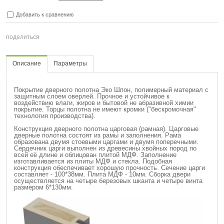
Добавить к сравнению
поделиться
Описание
Параметры
Покрытие дверного полотна Эко Шпон, полимерный материал с
защитным слоем оверлей. Прочное и устойчивое к
воздействию влаги, жиров и бытовой не абразивной химии
покрытие. Торцы полотна не имеют кромки ("бескромочная"
технология производства).
Конструкция
дверного полотна царговая (рамная). Царговые
дверные полотна состоят из рамы и заполнения. Рама
образована двумя стоевыми царгами и двумя поперечными.
Сердечник царги выполнен из древесины хвойных пород по
всей её длине и облицован плитой МДФ. Заполнение
изготавливается из плиты МДФ и стекла. Подобная
конструкция обеспечивает хорошую прочность. Сечение царги
составляет -
1
0
0
*38мм. Плита МДФ - 10мм. Сборка двери
осуществляется на четыре березовых шканта и четыре винта
размером 6*130мм.