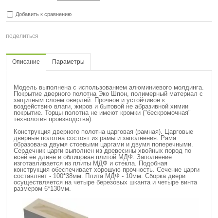
Добавить к сравнению
поделиться
Описание
Параметры
Модель выполнена с использованием алюминиевого молдинга.
Покрытие дверного полотна Эко Шпон, полимерный материал с
защитным слоем оверлей. Прочное и устойчивое к
воздействию влаги, жиров и бытовой не абразивной химии
покрытие. Торцы полотна не имеют кромки ("бескромочная"
технология производства).
Конструкция
дверного полотна царговая (рамная). Царговые
дверные полотна состоят из рамы и заполнения. Рама
образована двумя стоевыми царгами и двумя поперечными.
Сердечник царги выполнен из древесины хвойных пород по
всей её длине и облицован плитой МДФ. Заполнение
изготавливается из плиты МДФ и стекла. Подобная
конструкция обеспечивает хорошую прочность. Сечение царги
составляет -
100
*38мм. Плита МДФ - 10мм. Сборка двери
осуществляется на четыре березовых шканта и четыре винта
размером 6*130мм.